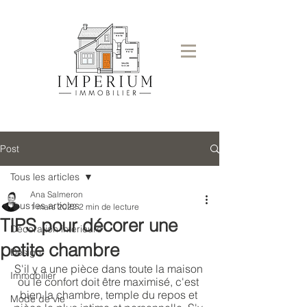
Post
Tous les articles
Ana Salmeron
Tous les articles
1 mars 2022
2 min de lecture
TIPS pour décorer une
Décoration intérieure
petite chambre
Design
S'il y a une pièce dans toute la maison 
Immobilier
où le confort doit être maximisé, c'est 
bien la chambre, temple du repos et 
Mode de vie