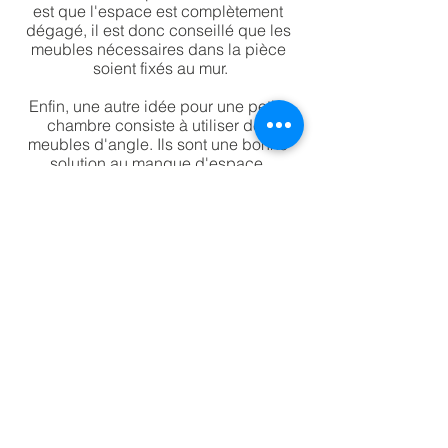
est que l'espace est complètement 
dégagé, il est donc conseillé que les 
meubles nécessaires dans la pièce 
soient fixés au mur.
Enfin, une autre idée pour une petite 
chambre consiste à utiliser des 
meubles d'angle. Ils sont une bonne 
solution au manque d'espace, 
puisqu'ils ne prennent pas beaucoup 
d'espace dans une pièce. Il peut s'agir 
d'une étagère ou d'un bureau, toujours 
dans le but de le rendre plus utile 
qu'un meuble de décoration.