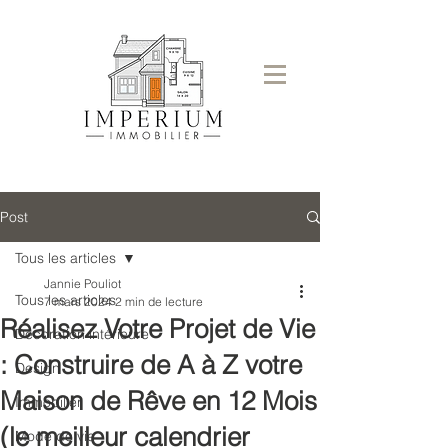
Post
Tous les articles
Jannie Pouliot
Tous les articles
7 mars 2024
2 min de lecture
Réalisez Votre Projet de Vie
Décoration intérieure
: Construire de A à Z votre
Design
Maison de Rêve en 12 Mois
Immobilier
(le meilleur calendrier
Mode de vie