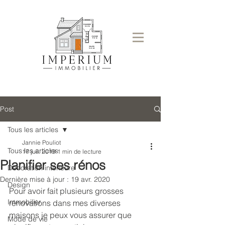
Post
Tous les articles
Jannie Pouliot
Tous les articles
17 juil. 2019
1 min de lecture
Planifier ses rénos
Décoration intérieure
Dernière mise à jour :
19 avr. 2020
Design
Pour avoir fait plusieurs grosses 
Immobilier
rénovations dans mes diverses 
maisons je peux vous assurer que 
Mode de vie