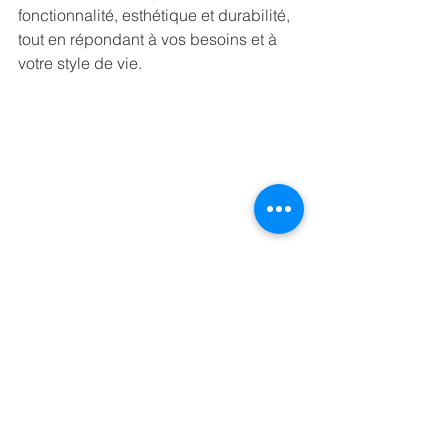
fonctionnalité, esthétique et durabilité, 
tout en répondant à vos besoins et à 
votre style de vie.
salle de bain rénovée photo: Sarah 
Dagenais Photographe
maison
rénovation maison
gestion de chantier
projet rénovation
planification rénovation