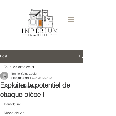
Post
Tous les articles
Émilie Saint-Louis
Tous les articles
3 sept. 2021
4 min de lecture
Exploiter le potentiel de
Décoration intérieure
chaque pièce !
Design
Immobilier
Mode de vie