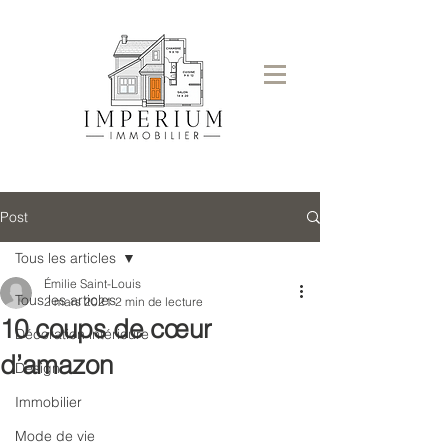
Post
Tous les articles
Émilie Saint-Louis
Tous les articles
2 mars 2021
2 min de lecture
10 coups de cœur
Décoration intérieure
d’amazon
Design
Immobilier
Mode de vie